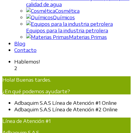
calidad de agua
Cosmética
Químicos
Equipos para la industria petrolera
Materias Primas
Blog
Contacto
Hablemos!
2
Hola! Buenas tardes.
¿En qué podemos ayudarte?
Adbaquim S.A.S
Línea de Atención #1
Online
Adbaquim S.A.S
Línea de Atención #2
Online
Línea de Atención #1
Adbaquim S.A.S