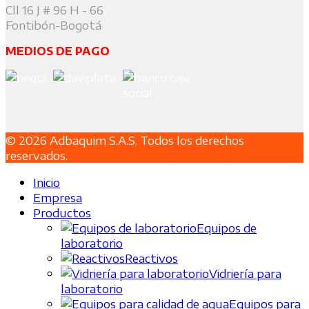
Cll 16 J # 96 H - 66
Fontibón-Bogotá
MEDIOS DE PAGO
© 2026 Adbaquim S.A.S. Todos los derechos
reservados.
Inicio
Empresa
Productos
Equipos de
laboratorio
Reactivos
Vidriería para
laboratorio
Equipos para