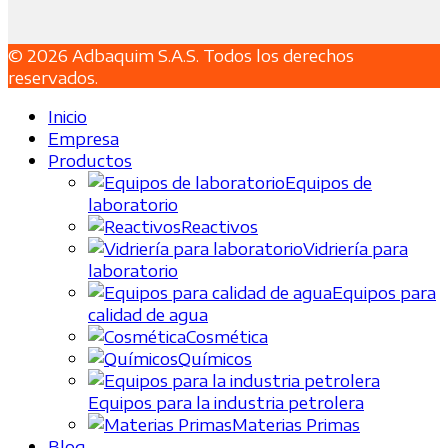
© 2026 Adbaquim S.A.S. Todos los derechos
reservados.
Inicio
Empresa
Productos
Equipos de
laboratorio
Reactivos
Vidriería para
laboratorio
Equipos para
calidad de agua
Cosmética
Químicos
Equipos para la industria petrolera
Materias Primas
Blog