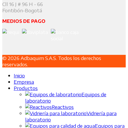
Cll 16 J # 96 H - 66
Fontibón-Bogotá
MEDIOS DE PAGO
© 2026 Adbaquim S.A.S. Todos los derechos
reservados.
Inicio
Empresa
Productos
Equipos de
laboratorio
Reactivos
Vidriería para
laboratorio
Equipos para