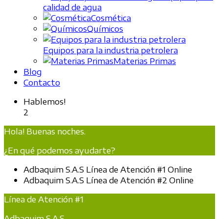
calidad de agua
Cosmética
Químicos
Equipos para la industria petrolera
Materias Primas
Blog
Contacto
Hablemos!
2
Hola! Buenas noches.
¿En qué podemos ayudarte?
Adbaquim S.A.S
Línea de Atención #1
Online
Adbaquim S.A.S
Línea de Atención #2
Online
Línea de Atención #1
Adbaquim S.A.S