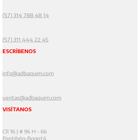
(57) 314 788 48 14
(57) 311 444 22 45
ESCRÍBENOS
info@adbaquim.com
ventas@adbaquim.com
VISÍTANOS
Cll 16 J # 96 H - 66
Fontibón-Bogotá