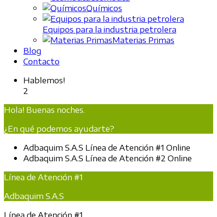
Químicos
Equipos para la industria petrolera
Materias Primas
Blog
Contacto
Hablemos!
2
Hola! Buenas noches.
¿En qué podemos ayudarte?
Adbaquim S.A.S
Línea de Atención #1
Online
Adbaquim S.A.S
Línea de Atención #2
Online
Línea de Atención #1
Adbaquim S.A.S
Línea de Atención #1