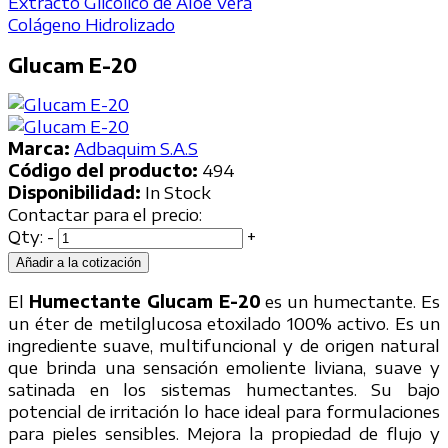
Extracto Glicólico de Aloe Vera
Colágeno Hidrolizado
Glucam E-20
Marca:
Adbaquim S.A.S
Código del producto:
494
Disponibilidad:
In Stock
Contactar para el precio:
Qty:
-
+
Añadir a la cotización
El
Humectante Glucam E-20
es un humectante. Es
un éter de metilglucosa etoxilado 100% activo. Es un
ingrediente suave, multifuncional y de origen natural
que brinda una sensación emoliente liviana, suave y
satinada en los sistemas humectantes. Su bajo
potencial de irritación lo hace ideal para formulaciones
para pieles sensibles. Mejora la propiedad de flujo y