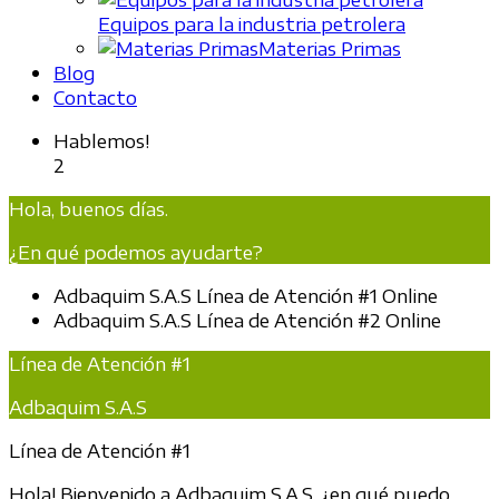
Equipos para la industria petrolera
Materias Primas
Blog
Contacto
Hablemos!
2
Hola, buenos días.
¿En qué podemos ayudarte?
Adbaquim S.A.S
Línea de Atención #1
Online
Adbaquim S.A.S
Línea de Atención #2
Online
Línea de Atención #1
Adbaquim S.A.S
Línea de Atención #1
Hola! Bienvenido a Adbaquim S.A.S, ¿en qué puedo