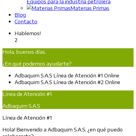
Equipos para la industria petrolera
Materias Primas
Blog
Contacto
Hablemos!
2
Hola, buenos días.
¿En qué podemos ayudarte?
Adbaquim S.A.S
Línea de Atención #1
Online
Adbaquim S.A.S
Línea de Atención #2
Online
Línea de Atención #1
Adbaquim S.A.S
Línea de Atención #1
Hola! Bienvenido a Adbaquim S.A.S, ¿en qué puedo