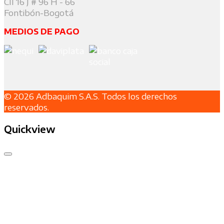
Cll 16 J # 96 H - 66
Fontibón-Bogotá
MEDIOS DE PAGO
© 2026 Adbaquim S.A.S. Todos los derechos
reservados.
Quickview